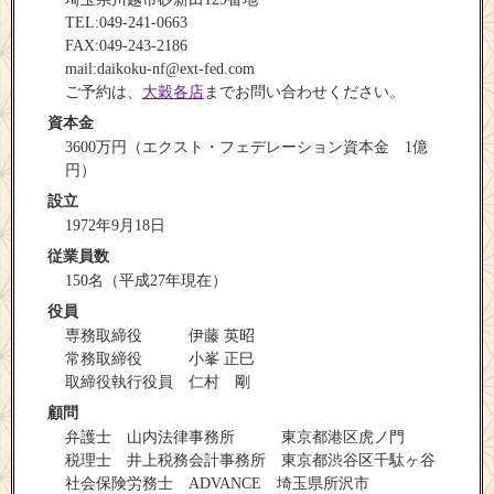
TEL:049-241-0663
FAX:049-243-2186
mail:daikoku-nf@ext-fed.com
ご予約は、
大穀各店
までお問い合わせください。
資本金
3600万円（エクスト・フェデレーション資本金 1億
円）
設立
1972年9月18日
従業員数
150名（平成27年現在）
役員
専務取締役 伊藤 英昭
常務取締役 小峯 正巳
取締役執行役員 仁村 剛
顧問
弁護士 山内法律事務所 東京都港区虎ノ門
税理士 井上税務会計事務所 東京都渋谷区千駄ヶ谷
社会保険労務士 ADVANCE 埼玉県所沢市