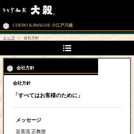
COEDO KAWAGOE 小江戸川越
トップ
›
会社方針
会社方針
会社方針
「すべてはお客様のために」
メッセージ
近茶流 正教授