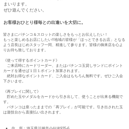
まいります。
ぜひ遊んでください。
お客様おひとり様毎との出逢いを大切に。
皆さまにパチンコ＆スロットの楽しさをもっとお伝えしたい！
もっと楽しめるお店にしたい!!地域の皆様が「ほっとできるお店」となる
よう店長はじめスタッフ一同、精進して参ります。皆様の御来店を心よ
りお待ち致しております。
《使って得するポイントカード》
ご来店時にカードリーダー、またはパチンコ玉貸しサンドにポイント
カードを通せば１日１ポイント加算されます。
絶対お得なポイントカード、ご入会はもちろん無料です。ぜひご入会
下さいませ。
《再プレイに関して》
貯めた玉やメダルをカードから引き出して、使うことが出来る機能で
す。
パチンコは座ったままでの「再プレイ」が可能です。引き出された玉
は遊技台から直接払い出されます。
住 所：埼玉県川越市小仙波935-6