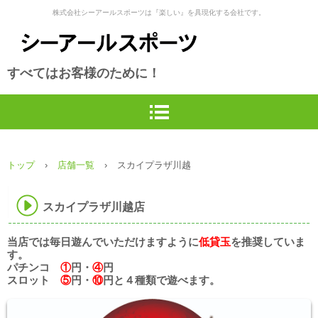
株式会社シーアールスポーツは『楽しい』を具現化する会社です。
すべてはお客様のために！
トップ
›
店舗一覧
›
スカイプラザ川越
スカイプラザ川越店
当店では毎日遊んでいただけますように
低貸玉
を推奨していま
す。
パチンコ
①
円・
④
円
スロット
⑤
円・
⑩
円と４種類で遊べます。