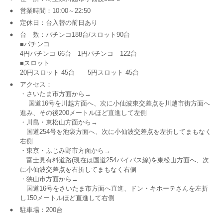
営業時間：10:00～22:50
定休日：台入替の前日あり
台 数：パチンコ188台/スロット90台
■パチンコ
4円パチンコ 66台 1円パチンコ 122台
■スロット
20円スロット 45台 5円スロット 45台
アクセス：
・さいたま市方面から→
国道16号を川越方面へ、次に小仙波東交差点を川越市街方面へ
進み、その後200メートルほど直進して左側
・川島・東松山方面から→
国道254号を池袋方面へ、次に小仙波交差点を左折してまもなく
右側
・東京・ふじみ野市方面から→
富士見有料道路(現在は国道254バイパス線)を東松山方面へ、次
に小仙波交差点を右折してまもなく右側
・狭山市方面から→
国道16号をさいたま市方面へ直進、ドン・キホーテさんを左折
し150メートルほど直進して右側
駐車場：200台