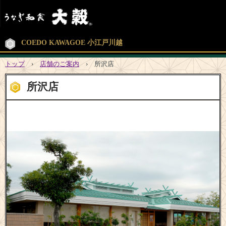
COEDO KAWAGOE 小江戸川越
トップ
›
店舗のご案内
›
所沢店
所沢店