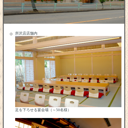
所沢店店舗内
足を下ろせる宴会場（～50名様）